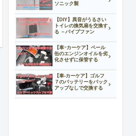
ソニック製
【DIY】異音がうるさい
トイレの換気扇を交換す
る －パイプファン
【車ｰカーケア】ペール
缶のエンジンオイルを劣
化させずに保管する
【車-カーケア】ゴルフ
７のバッテリーをバック
アップなしで交換する