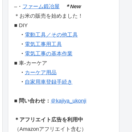
–・
ファーム鍛冶屋
＊New
＊お米の販売を始めました！
■ DIY
・
電動工具／その他工具
・
電気工事用工具
・
電気工事の基本作業
■ 車-カーケア
・
カーケア用
品
・
自家用車登録手続き
■
問い合わせ：
＠kajiya_ukonji
＊アフリエイト広告を利用中
（Amazonアフリエイト含む）