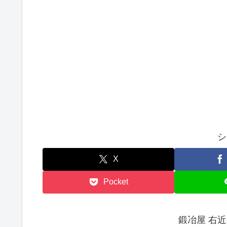
シ
X
Pocket
鍛冶屋 右