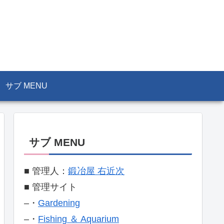
サブ MENU
サブ MENU
■ 管理人：
鍛冶屋 右近次
■ 管理サイト
–・
Gardening
–・
Fishing ＆ Aquarium