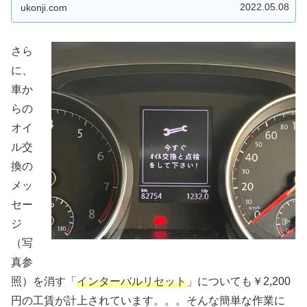
で、合わせてご参考にしてみてくださ...
2022.05.08
ukonji.com
さら
に、
車か
らの
オイ
ル交
換の
メッ
セー
ジ
（写
真参
照）を消す「
インターバルリセット
」についても￥2,200
円の工賃が計上されています。。。そんな簡単な作業に