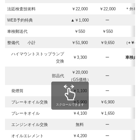
法廷検査技術料
￥22,000
￥22,000
＊外車
WEB予約特典
▲￥1,000
ー
車検郵送代
￥550
￥550
整備代 小計
￥51,900
￥9,650
（
+￥42,
ハイマウントストップランプ
￥3,300
ー
車検必
交換
￥20,000
部品代
ー
↓
（GS価格）
発煙筒
￥1,100
ー
↓
ブレーキオイル交換
￥5,900
￥6,900
スクロールできます
ブレーキオイル
￥4,100
￥1,650
エンジンオイル交換
無料
ー
オイルエレメント
￥4,200
ー