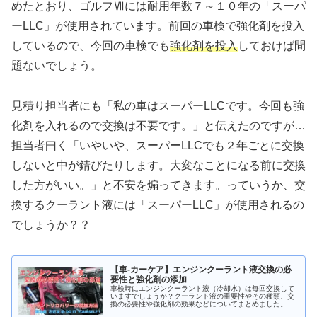
めたとおり、ゴルフⅦには耐用年数７～１０年の「スーパ
ーLLC」が使用されています。前回の車検で強化剤を投入
しているので、今回の車検でも
強化剤を投入
しておけば問
題ないでしょう。
見積り担当者にも「私の車はスーパーLLCです。今回も強
化剤を入れるので交換は不要です。」と伝えたのですが…
担当者曰く「いやいや、スーパーLLCでも２年ごとに交換
しないと中が錆びたりします。大変なことになる前に交換
した方がいい。」と不安を煽ってきます。っていうか、交
換するクーラント液には「スーパーLLC」が使用されるの
でしょうか？？
【車-カーケア】エンジンクーラント液交換の必
要性と強化剤の添加
車検時にエンジンクーラント液（冷却水）は毎回交換して
いますでしょうか？クーラント液の重要性やその種類、交
換の必要性や強化剤の効果などについてまとめました。下
記リンクにて強化剤を添加する動画も公開していますの