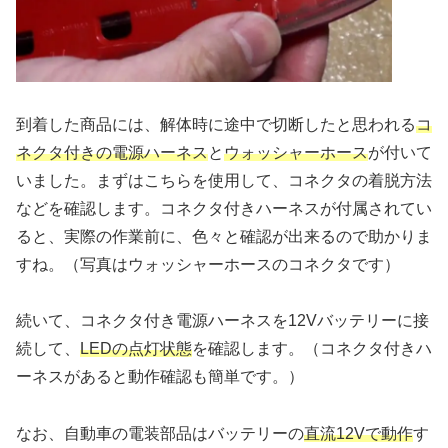
到着した商品には、解体時に途中で切断したと思われる
コ
ネクタ付きの電源ハーネス
と
ウォッシャーホース
が付いて
いました。まずはこちらを使用して、コネクタの着脱方法
などを確認します。コネクタ付きハーネスが付属されてい
ると、実際の作業前に、色々と確認が出来るので助かりま
すね。（写真はウォッシャーホースのコネクタです）
続いて、コネクタ付き電源ハーネスを12Vバッテリーに接
続して、
LEDの点灯状態
を確認します。（コネクタ付きハ
ーネスがあると動作確認も簡単です。）
なお、自動車の電装部品はバッテリーの
直流12Vで動作
す