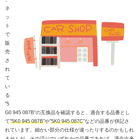
ネ
ッ
ト
で
販
売
さ
れ
て
い
る
”5
G0 945 087B”の互換品を確認すると、適合する品番とし
て
”5K0 945 087B”
や”
5K0 945 087C
”などの品番が併記さ
れています。細かい部分の仕様が違ったりするのかもしれ
ませんが、その辺りのいずれかの品番であれば、適合出来