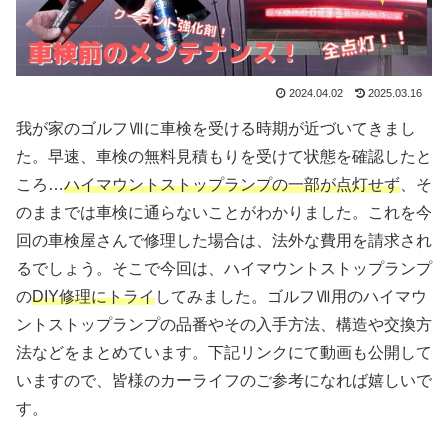
2024.04.02
2025.03.16
我が家のゴルフⅦに車検を受ける時期が近づいてきまし
た。早速、車検の無料見積もりを受けて状態を確認したと
ころ…
ハイマウントストップランプの一部が点灯せず
、そ
のままでは車検に通らないことがわかりました。これを今
回の車検屋さんで修理した場合は、法外な費用を請求され
るでしょう。そこで今回は、ハイマウントストップランプ
の
DIY修理にトライ
してみました。ゴルフⅦ用のハイマウ
ントストップランプの品番やその入手方法、構造や交換方
法などをまとめています。下記リンクにて動画も公開して
いますので、皆様のカーライフのご参考になれば嬉しいで
す。