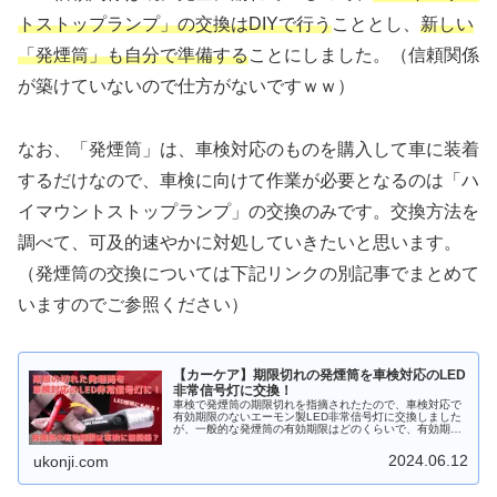
トストップランプ」の交換はDIYで行う
こととし、
新しい
「発煙筒」も自分で準備する
ことにしました。（信頼関係
が築けていないので仕方がないですｗｗ）
なお、「発煙筒」は、車検対応のものを購入して車に装着
するだけなので、車検に向けて作業が必要となるのは「ハ
イマウントストップランプ」の交換のみです。交換方法を
調べて、可及的速やかに対処していきたいと思います。
（発煙筒の交換については下記リンクの別記事でまとめて
いますのでご参照ください）
【カーケア】期限切れの発煙筒を車検対応のLED
非常信号灯に交換！
車検で発煙筒の期限切れを指摘されたたので、車検対応で
有効期限のないエーモン製LED非常信号灯に交換しました
が、一般的な発煙筒の有効期限はどのくらいで、有効期限
の切れた発煙筒では車検に合格できないのでしょうか？そ
の辺を改めてまとめてみました。
2024.06.12
ukonji.com