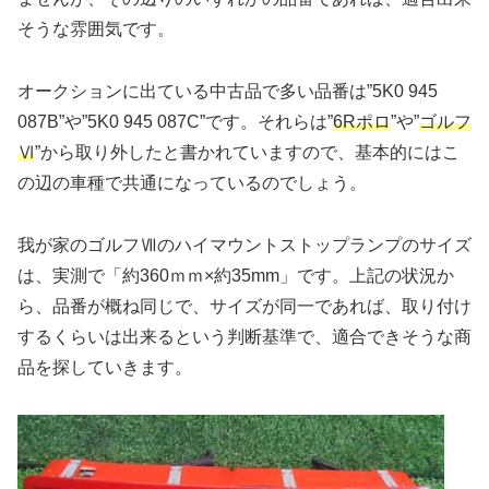
そうな雰囲気です。
オークションに出ている中古品で多い品番は”5K0 945
087B”や”5K0 945 087C”です。それらは”
6Rポロ
”や”
ゴルフ
Ⅵ
”から取り外したと書かれていますので、基本的にはこ
の辺の車種で共通になっているのでしょう。
我が家のゴルフⅦのハイマウントストップランプのサイズ
は、実測で「約360ｍｍ×約35mm」です。上記の状況か
ら、品番が概ね同じで、サイズが同一であれば、取り付け
するくらいは出来るという判断基準で、適合できそうな商
品を探していきます。