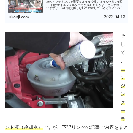
車のメンテナンスで重要なオイル交換。オイル交換の2回
に1回はオイルフィルターも交換した方がよいと言われて
いますが、長い間交換しないで放置しているとオイルフィ
ルターが固着して外れなくなります。今回は、そんな固着
が発生した際に私が対処した方法を...
2022.04.13
ukonji.com
そ
し
て
、
エ
ン
ジ
ン
ク
ー
ラ
ント液（冷却水）
ですが、下記リンクの記事で内容をまと