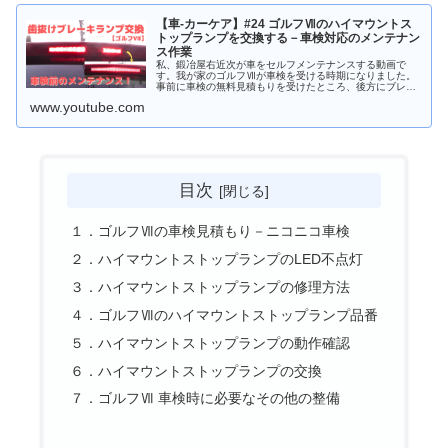
【車-カーケア】#24 ゴルフⅦのハイマウントス
トップランプを交換する－車検対応のメンテナン
ス作業
私、鍛冶屋右近次が車をセルフメンテナンスする動画で
す。我が家のゴルフⅦが車検を受ける時期になりました。
事前に車検の無料見積もりを受けたところ、後方にブレー
キを踏んだことを知らせるハイマウントストップランプが
www.youtube.com
部分的に点灯しないため、このままで...
目次
１．ゴルフⅦの車検見積もり－ニコニコ車検
２．ハイマウントストップランプのLED不点灯
３．ハイマウントストップランプの修理方法
４．ゴルフⅦのハイマウントストップランプ品番
５．ハイマウントストップランプの動作確認
６．ハイマウントストップランプの交換
７．ゴルフⅦ 車検時に必要なその他の整備