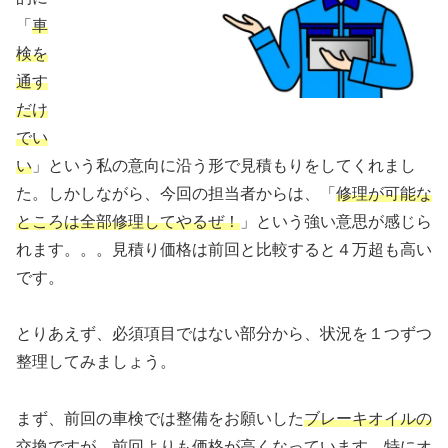
「
車
検を
通す
だけ
でい
い
」という私の意向に沿う形で見積もりをしてくれまし
た。しかしながら、今回の担当者からは、「
修理が可能な
ところは全部修理してやるぜ！
」という強い意思が感じら
れます。。。見積り価格は前回と比較すると４万超も高い
です。
とりあえず、必須項目ではない部分から、状況を１つずつ
整理してみましょう。
まず、前回の車検では整備をお願いした
ブレーキオイルの
交換
ですが、前回よりも価格が高くなっています。特にオ