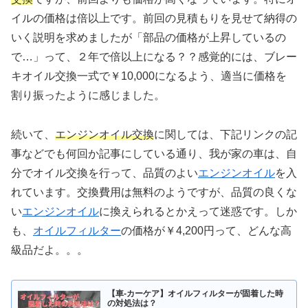
イルの価格は倍以上です。前回の見積もりを見せて納得の
いく説明を求めましたが「部品の価格が上昇しているの
で…」って、２年で倍以上になる？？感覚的には、ブレー
キオイル交換一式で￥10,000になるよう、適当に価格を
割り振ったように感じました。
続いて、
エンジンオイル交換
に関しては、下記リンクの記
事などでも何回か記事にしている通り、我が家の車は、自
分でオイル交換を行って、品質のよい
エンジンオイル
を入
れています。交換費用は無料のようですが、品質の良くな
い
エンジンオイル
に換えられるとかえって迷惑です。しか
も、
オイルフィルター
の価格が￥4,200円って、どんな高
級品だよ。。。
【車-カーケア】オイルフィルターが固着した時
の対処法は？