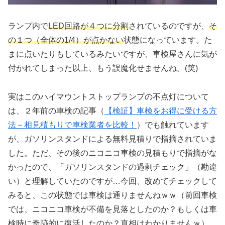
ランプ内で
LED回路が４つに分割
されているのですが、
そ
の１つ（全体の1/4）が点かない
状態になっています。た
まに点いたりもしているみたいですが、車検屋さんに気が
付かれてしまった以上、もう誤魔化せませんね。(笑)
実はこのハイマウントストップランプの不点灯について
は、２年前の車検の記事（
【検証】車検をお得に受ける方
法－相見積もりで車検業者を比較！
）でも触れています
が、ガソリンスタンドによる無料見積りで指摘されていま
した。ただ、その後のニコニコ車検の見積もりで指摘がな
かったので、「ガソリンスタンドの過剰チェック」（勘違
い）と理解していたのですが…今回、改めてチェックして
みると、この状態では車検は通りませんねｗｗ（前回車検
では、ニコニコ車検が不備を見落としたのか？もしくは車
検時に奇跡的に復活したのか？真相はわかりませんｗ）