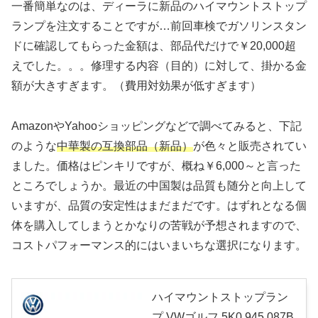
一番簡単なのは、ディーラに新品のハイマウントストップ
ランプを注文することですが…前回車検でガソリンスタン
ドに確認してもらった金額は、部品代だけで￥20,000超
えでした。。。修理する内容（目的）に対して、掛かる金
額が大きすぎます。（費用対効果が低すぎます）
AmazonやYahooショッピングなどで調べてみると、下記
のような
中華製の互換部品（新品）
が色々と販売されてい
ました。価格はピンキリですが、概ね￥6,000～と言った
ところでしょうか。最近の中国製は品質も随分と向上して
いますが、品質の安定性はまだまだです。はずれとなる個
体を購入してしまうとかなりの苦戦が予想されますので、
コストパフォーマンス的にはいまいちな選択になります。
ハイマウントストップラン
プ VWゴルフ 5K0 945 087B