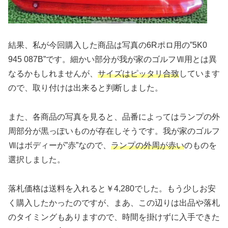
結果、私が今回購入した商品は写真の6Rポロ用の”5K0
945 087B”です。細かい部分が我が家のゴルフⅦ用とは異
なるかもしれませんが、
サイズはピッタリ合致
しています
ので、取り付けは出来ると判断しました。
また、各商品の写真を見ると、品番によってはランプの外
周部分が黒っぽいものが存在しそうです。我が家のゴルフ
Ⅶはボディーが”赤”なので、
ランプの外周が赤い
のものを
選択しました。
落札価格は送料を入れると￥4,280でした。もう少しお安
く購入したかったのですが、まあ、この辺りは出品や落札
のタイミングもありますので、時間を掛けずに入手できた