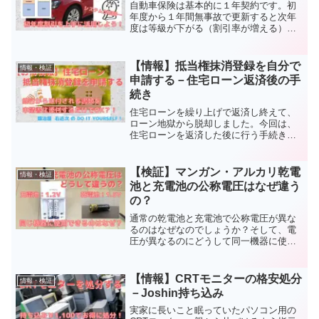
自動車保険は基本的に１年契約です。初
年度から１年間無事故で更新すると次年
度は等級が下がる（割引率が増える）の
で、保険料が安くなるはずですが…「更
新のお知らせ」には初年度より高い保険
料が記載されて送付されてきます。それ
【情報】抵当権抹消登録を自分で
情報・検証
は一体なぜなのでしょうか...
申請する－住宅ローン返済後の手
続き
住宅ローンを繰り上げで返済し終えて、
ローン地獄から脱却しました。今回は、
住宅ローンを返済した後に行う手続きで
ある「抵当権抹消登録」を自分で行う方
法（必要書類、申請書の書き方、費用な
ど）を紹介します。色々なサイトに”わか
【検証】マンガン・アルカリ乾電
情報・検証
りにくく”紹介されてま...
池と充電池の公称電圧はなぜ違う
の？
通常の乾電池と充電池で公称電圧が異な
るのはなぜなのでしょうか？そして、電
圧が異なるのにどうして同一機器に使用
することが出来るのでしょうか？今回
は、それぞれの電池の仕様や電圧（降
下）特性などを比較して、理論的にそれ
【情報】CRTモニターの格安処分
情報・検証
らの疑問を解決しました
－Joshin持ち込み
実家に長いこと眠っていたパソコン用の