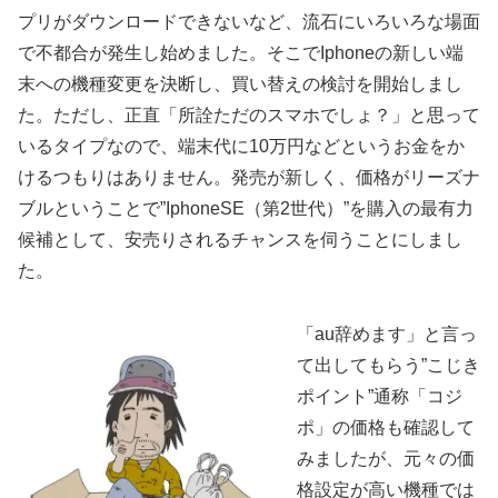
プリがダウンロードできないなど、流石にいろいろな場面
で不都合が発生し始めました。そこでIphoneの新しい端
末への機種変更を決断し、買い替えの検討を開始しまし
た。ただし、正直「所詮ただのスマホでしょ？」と思って
いるタイプなので、端末代に10万円などというお金をか
けるつもりはありません。発売が新しく、価格がリーズナ
ブルということで”IphoneSE（第2世代）”を購入の最有力
候補として、安売りされるチャンスを伺うことにしまし
た。
「au辞めます」と言っ
て出してもらう”こじき
ポイント”通称「コジ
ポ」の価格も確認して
みましたが、元々の価
格設定が高い機種では