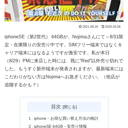
2021.08.29
2025.03.06
iphoneSE（第2世代） 64GBが、Nojimaさんにて～8/31限
定・在庫限りの安売り中です。SIMフリー端末ではなくキ
ャリア端末にはなるようですが激安です。私が本日
（8/29）PMに来店した時には、既に”Red”以外売り切れで
した。もうすぐ新作端末が発表されますが、最新端末には
こだわりがない方はNojimaへお急ぎください。（他店が
追随するかも？）
目次
１. iphone－お得な買い替え方法の検討
２. iphoneSE 64GB－安売り情報