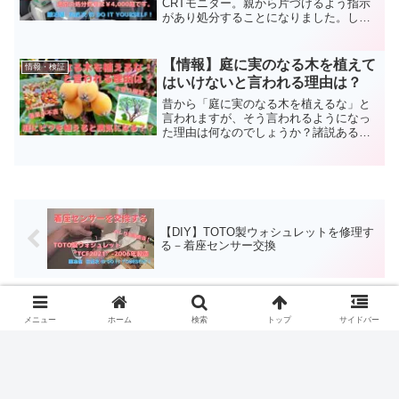
CRTモニター。親から片づけるよう指示
があり処分することになりました。しか
しながら、この世知辛い世の中では、不
要なものを処分するだけも費用が掛かっ
てしまうようです。そんな中、我が家の
【情報】庭に実のなる木を植えて
情報・検証
CRTモニターは、Jo...
はいけないと言われる理由は？
昔から「庭に実のなる木を植えるな」と
言われますが、そう言われるようになっ
た理由は何なのでしょうか？諸説ある理
由を調べてみました。合わせて、お庭に
おススメの”実のなる木”についても調査し
ましたのでご参考にしてみてください
【DIY】TOTO製ウォシュレットを修理す
る－着座センサー交換
【情報】ダン・べーガン アイラシング
メニュー
ホーム
検索
トップ
サイドバー
ルモルト43％700ml