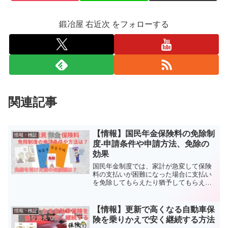
鍛冶屋 右近次 をフォローする
関連記事
【情報】国民年金保険料の免除制
情報・検証
度-申請条件や申請方法、免除の
効果
国民年金制度では、家計が急変して保険
料の支払いが困難になった場合に支払い
を免除してもらえたり猶予してもらえた
りします。今回はその「免除制度」の申
請条件や申請方法、適用時に免除された
期間に応じて減る受給額などを試算して
【情報】更新で高くなる自動車保
情報・検証
みました。
険を乗りかえで安く継続する方法