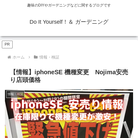
趣味のDIYやガーデニングなどに関するブログです
Do It Yourself！＆ ガーデニング
PR
ホーム
情報・検証
【情報】iphoneSE 機種変更 Nojima安売
り店頭価格
情報・検証