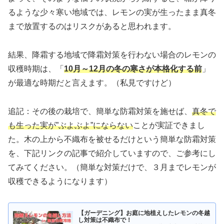
るような少々寒い地域では、レモンの実が生ったまま真冬
まで放置するのはリスクがあると思われます。
結果、降霜する地域で降霜対策を行わない場合のレモンの
収穫時期は、「
10月～12月の冬の寒さが本格化する前
」
が最適な時期だと言えます。（私見ですけど）
追記：その後の栽培で、簡単な防霜対策を施せば、
真冬で
も生った実が”ぶよぶよ”にならない
ことが実証できまし
た。木の上から不織布を被せるだけという簡単な防霜対策
を、下記リンクの記事で紹介していますので、ご参考にし
てみてください。（簡単な対策だけで、３月までレモンが
収穫できるようになります）
【ガーデニング】お庭に地植えしたレモンの冬越
し対策は不織布で！