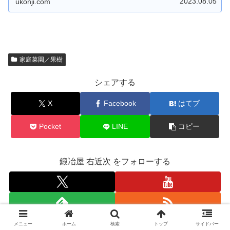
2023.08.05
ukonji.com
家庭菜園／果樹
シェアする
X
Facebook
はてブ
Pocket
LINE
コピー
鍛冶屋 右近次 をフォローする
メニュー
ホーム
検索
トップ
サイドバー