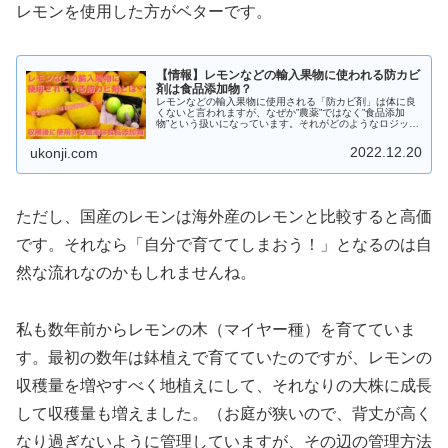
レモンを使用した方がベターです。
【情報】レモンなどの輸入果物に使われる防カビ
剤は食品添加物？
レモンなどの輸入果物に使用される「防カビ剤」は体に良
くないと言われますが、なぜか”農薬”ではなく”食品添加
物”という扱いになっています。それがどのようなロジック
になるのか？を改めて確認するとともに、その除去方法な
どについてまとめてみました
2022.12.20
ukonji.com
ただし、国産のレモンは海外産のレモンと比較すると高価
です。それなら「自分で育ててしまおう！」となるのは自
然な流れなのかもしれませんね。
私も数年前からレモンの木（マイヤー種）を育てていま
す。最初の数年は鉢植えで育てていたのですが、レモンの
収穫量を増やすべく地植えにして、それなりの大株に成長
して収穫量も増えました。（お庭が狭いので、背丈が高く
なり過ぎないように管理していますが、その辺の管理方法