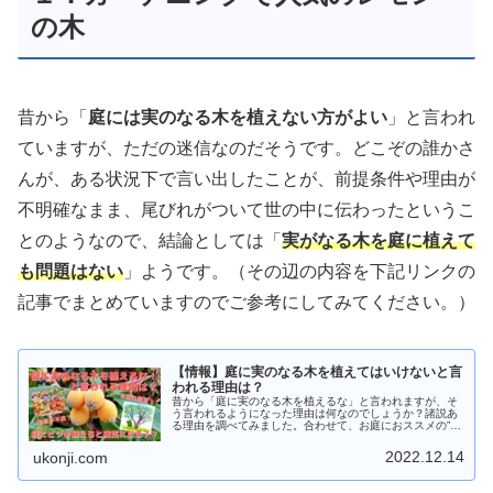
の木
昔から「
庭には実のなる木を植えない方がよい
」と言われ
ていますが、ただの迷信なのだそうです。どこぞの誰かさ
んが、ある状況下で言い出したことが、前提条件や理由が
不明確なまま、尾びれがついて世の中に伝わったというこ
とのようなので、結論としては「
実がなる木を庭に植えて
も問題はない
」ようです。（その辺の内容を下記リンクの
記事でまとめていますのでご参考にしてみてください。）
【情報】庭に実のなる木を植えてはいけないと言
われる理由は？
昔から「庭に実のなる木を植えるな」と言われますが、そ
う言われるようになった理由は何なのでしょうか？諸説あ
る理由を調べてみました。合わせて、お庭におススメの”実
のなる木”についても調査しましたのでご参考にしてみてく
ださい
2022.12.14
ukonji.com