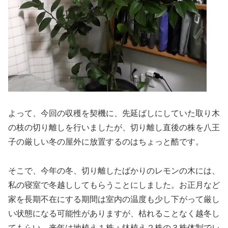
よって、今回の収穫を契機に、先延ばしにしていた取り木
の枝の切り離しを行いましたが、切り離し直後の株を八王
子の厳しい冬の屋外に放置するのはちょっと酷です。
そこで、今年の冬、切り離したばかりのレモンの木には、
私の寝室で冬越ししてもらうことにしました。お正月など
家を長期不在にする期間は室内の温度も少し下がって厳し
い状態になる可能性がありますが、枯れることなく越冬し
てもらい、来年は地植え１株＋鉢植え２株の３株体制でレ