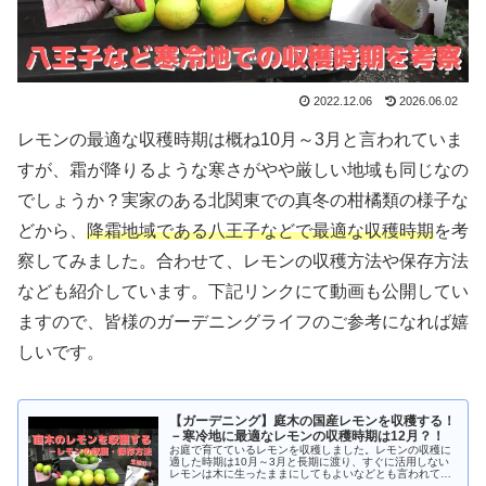
2022.12.06
2026.06.02
レモンの最適な収穫時期は概ね10月～3月と言われていま
すが、霜が降りるような寒さがやや厳しい地域も同じなの
でしょうか？実家のある北関東での真冬の柑橘類の様子な
どから、
降霜地域である八王子などで最適な収穫時期
を考
察してみました。合わせて、レモンの収穫方法や保存方法
なども紹介しています。下記リンクにて動画も公開してい
ますので、皆様のガーデニングライフのご参考になれば嬉
しいです。
【ガーデニング】庭木の国産レモンを収穫する！
－寒冷地に最適なレモンの収穫時期は12月？！
お庭で育てているレモンを収穫しました。レモンの収穫に
適した時期は10月～3月と長期に渡り、すぐに活用しない
レモンは木に生ったままにしてもよいなどとも言われてい
ますが、都心よりも寒くて霜が降りたりする八王子も同じ