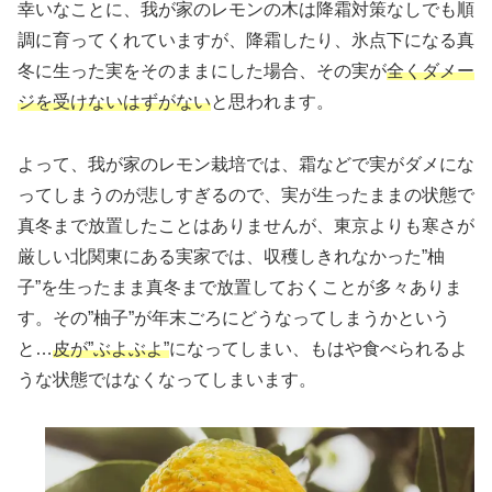
幸いなことに、我が家のレモンの木は降霜対策なしでも順
調に育ってくれていますが、降霜したり、氷点下になる真
冬に生った実をそのままにした場合、その実が
全くダメー
ジを受けないはずがない
と思われます。
よって、我が家のレモン栽培では、霜などで実がダメにな
ってしまうのが悲しすぎるので、実が生ったままの状態で
真冬まで放置したことはありませんが、東京よりも寒さが
厳しい北関東にある実家では、収穫しきれなかった”柚
子”を生ったまま真冬まで放置しておくことが多々ありま
す。その”柚子”が年末ごろにどうなってしまうかという
と…
皮が”ぶよぶよ”
になってしまい、もはや食べられるよ
うな状態ではなくなってしまいます。