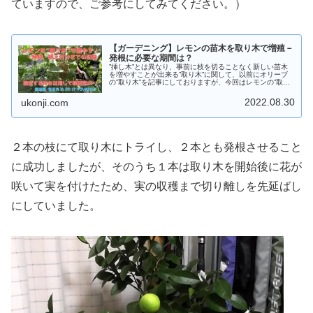
ていますので、ご参考にしてみてください。）
【ガーデニング】レモンの苗木を取り木で増殖－
発根に必要な期間は？
”挿し木”とは異なり、事前に枝を切ることなく新しい苗木
を増やすことが出来る”取り木”に関して、以前にオリーブ
の”取り木”を記事にしておりますが、今回はレモンの”取り
木”をご紹介します。”取り木”したレモンの木が植え付け可
能となる状態まで発根...
2022.08.30
ukonji.com
２本の枝にて取り木にトライし、２本とも発根させること
に成功しましたが、そのうち１本は取り木を開始後に花が
咲いて実を付けたため、実の収穫まで切り離しを先延ばし
にしていました。