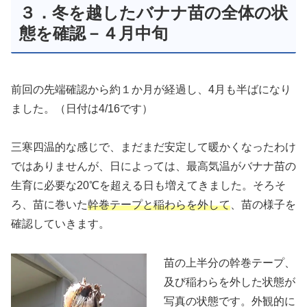
３．冬を越したバナナ苗の全体の状
態を確認－４月中旬
前回の先端確認から約１か月が経過し、4月も半ばになり
ました。（日付は4/16です）
三寒四温的な感じで、まだまだ安定して暖かくなったわけ
ではありませんが、日によっては、最高気温がバナナ苗の
生育に必要な20℃を超える日も増えてきました。そろそ
ろ、苗に巻いた
幹巻テープと稲わらを外して
、苗の様子を
確認していきます。
苗の上半分の幹巻テープ、
及び稲わらを外した状態が
写真の状態です。外観的に