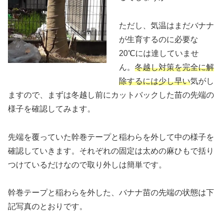
ただし、気温はまだバナナ
が生育するのに必要な
20℃には達していませ
ん。
冬越し対策を完全に解
除するには少し早い
気がし
ますので、まずは冬越し前にカットバックした苗の先端の
様子を確認してみます。
先端を覆っていた幹巻テープと稲わらを外して中の様子を
確認していきます。それぞれの固定は太めの麻ひもで括り
つけているだけなので取り外しは簡単です。
幹巻テープと稲わらを外した、バナナ苗の先端の状態は下
記写真のとおりです。