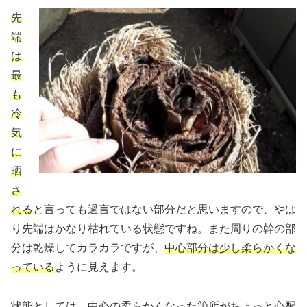
先
端
は
最
も
冷
気
に
晒
さ
れる
と言っても過言ではない部分だと思いますので、やは
り先端はかなり枯れている状態ですね。また周りの幹の部
分は乾燥してカラカラですが、
中心部分は少し柔らかくな
っている
ように見えます。
状態としては、中心の柔らかくなった箇所がちょっと心配