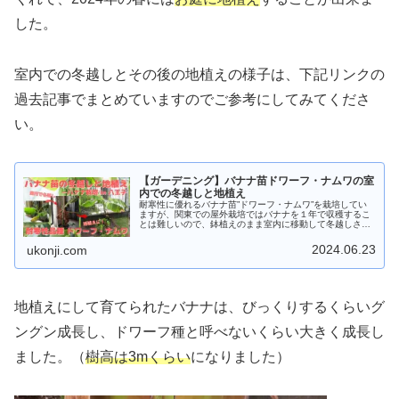
した。
室内での冬越しとその後の地植えの様子は、下記リンクの
過去記事でまとめていますのでご参考にしてみてくださ
い。
【ガーデニング】バナナ苗ドワーフ・ナムワの室
内での冬越しと地植え
耐寒性に優れるバナナ苗”ドワーフ・ナムワ”を栽培してい
ますが、関東での屋外栽培ではバナナを１年で収穫するこ
とは難しいので、鉢植えのまま室内に移動して冬越しさせ
ました。そして、２年目のバナナ収穫に向けて冬越しした
バナナ苗を地植えしていきます。
2024.06.23
ukonji.com
地植えにして育てられたバナナは、びっくりするくらいグ
ングン成長し、ドワーフ種と呼べないくらい大きく成長し
ました。（
樹高は3mくらい
になりました）