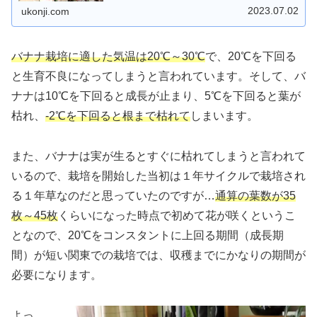
注意点などをまとめています。
2023.07.02
ukonji.com
バナナ栽培に適した気温は20℃～30℃
で、20℃を下回る
と生育不良になってしまうと言われています。そして、バ
ナナは10℃を下回ると成長が止まり、5℃を下回ると葉が
枯れ、
-2℃を下回ると根まで枯れて
しまいます。
また、バナナは実が生るとすぐに枯れてしまうと言われて
いるので、栽培を開始した当初は１年サイクルで栽培され
る１年草なのだと思っていたのですが…
通算の葉数が35
枚～45枚
くらいになった時点で初めて花が咲くというこ
となので、20℃をコンスタントに上回る期間（成長期
間）が短い関東での栽培では、収穫までにかなりの期間が
必要になります。
よっ