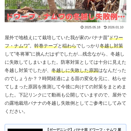
2025.05.18
2026.01.10
屋外で地植えにて栽培していた我が家のバナナ苗”
ドワー
フ・ナムワ
”。
幹巻テープ
と
稲わら
でしっかり
冬越し対策
して”冬将軍”に挑んだはずでしたが…残念ながら、冬越し
に失敗してしまいました。防寒対策としては十分に見えた
冬越し対策でしたが、
冬越しに失敗した原因
はなんだった
のでしょうか？？時間経過による苗の変化を元に、枯らせ
てしまった原因を推測して今後に向けての対策をまとめま
した。下記リンクにて動画も公開していますので、屋外で
の露地栽培バナナの冬越し失敗例としてご参考にしてみて
ください。
【ガーデニング】バナナ苗 ドワーフ・ナムワ 屋