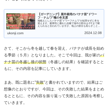
【ガーデニング】屋外栽培のバナナ苗”ドワー
フ・ナムワ”種の冬支度
地植えにしたバナナ苗”ドワーフナムワ”が結実せずに冬を
迎えます。耐寒性に優れた品種で地中の部分は-5℃まで耐
えられると言われていますが、地上の部分も枯らすことな
く冬越しするためバナナ苗に幹巻テープと稲わらで冬支度
しました。
2024.12.08
ukonji.com
さて、そこから冬を越して春を迎え、バナナが成長を始め
る季節（５月）となりました。そこで今回は、我が家の
バ
ナナ苗の冬越し後の状態
（冬越しの結果）を確認するとと
もに、その内容を記事にしていきます。
まあ、既に題名に”
失敗
”と書かれていますので、結果はご
想像のとおりですが、今回は、その失敗した結果をまとめ
るとともに、その内容を振り返って失敗した原因を考察し
ていきます。