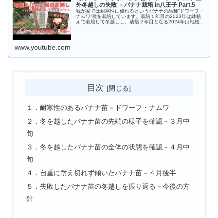
外冬越しの失敗 －バナナ栽培 in八王子 Part.5
我が家では耐寒性に優れるというバナナの品種”ドワーフ・
ナムワ”種を栽培しています。栽培１年目の2023年は鉢植
えで栽培して冬越しし、栽培２年目となる2024年は地植え
にして勝負をかけるもバナナの収穫は出来ず…結果、屋外
で冬越しさせることにな...
www.youtube.com
目次
１．耐寒性のあるバナナ苗－ドワーフ・ナムワ
２．冬を越したバナナ苗の先端の様子を確認－３月中
旬
３．冬を越したバナナ苗の全体の状態を確認－４月中
旬
４．自重に耐え切れず傾いたバナナ苗－４月後半
５．失敗したバナナ苗の冬越しを振り返る－今後の方
針