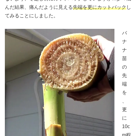
んだ結果、痛んだように見える
先端を更にカットバック
し
てみることにしました。
バ
ナ
ナ
苗
の
先
端
を
、
更
に
10c
m程