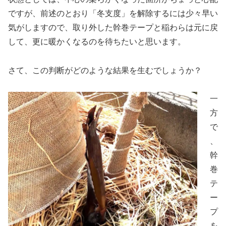
ですが、前述のとおり「冬支度」を解除するには少々早い
気がしますので、取り外した幹巻テープと稲わらは元に戻
して、更に暖かくなるのを待ちたいと思います。
さて、この判断がどのような結果を生むでしょうか？
一
方
で
、
幹
巻
テ
ー
プ
を