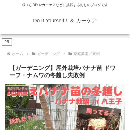
様々なDIYやカーケアなどに挑戦するおじのブログです
Do It Yourself！＆ カーケア
PR
ホーム
ガーデニング
家庭菜園／果樹
【ガーデニング】屋外栽培バナナ苗 ドワ
ーフ・ナムワの冬越し失敗例
家庭菜園／果樹