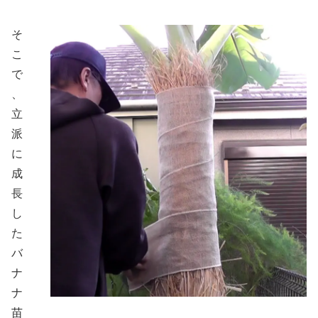
そ
こ
で
、
立
派
に
成
長
し
た
バ
ナ
ナ
苗