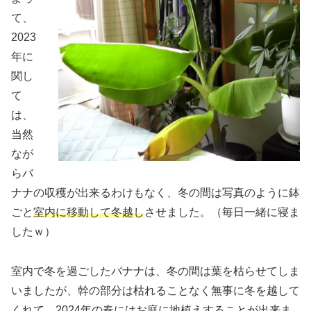
て、
2023
年に
関し
て
は、
当然
なが
らバ
ナナの収穫が出来るわけもなく、冬の間は写真のように鉢
ごと
室内に移動して冬越し
させました。（毎日一緒に寝ま
したｗ）
室内で冬を過ごしたバナナは、冬の間は葉を枯らせてしま
いましたが、幹の部分は枯れることなく無事に冬を越して
くれて、2024年の春には
お庭に地植え
することが出来ま