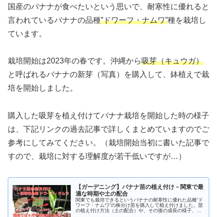
国産のバナナが食べたいという思いで、耐寒性に優れると
言われているバナナの品種
”ドワーフ・ナムワ”
種を栽培し
ています。
栽培開始は2023年の春です。沖縄から
吸芽（キュウガ）
と呼ばれるバナナの新芽（写真）を購入して、鉢植えで栽
培を開始しました。
購入した吸芽を植え付けてバナナ栽培を開始した時の様子
は、下記リンクの過去記事で詳しくまとめていますのでご
参考にしてみてください。（栽培開始当初に書いた記事で
すので、栽培に対する理解度が若干低いですが…）
【ガーデニング】バナナ苗の植え付け－関東で最
適な時期や土の配合
関東でも栽培できるというバナナの耐寒性に優れた品種”ド
ワーフ・ナムワ”の株分け苗を購入して植え付けました。苗
の植え付け方法（土の配合）や、その後の成長の様子、そ
の結果から判明した関東以北でバナナを植え付けする際の