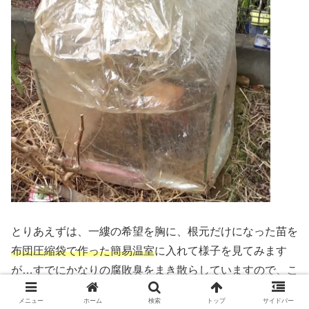
とりあえずは、一縷の希望を胸に、根元だけになった苗を
布団圧縮袋で作った簡易温室
に入れて様子を見てみます
が…すでにかなりの腐敗臭をまき散らしていますので、こ
こから復活するのは至難の業でしょう。
メニュー
ホーム
検索
トップ
サイドバー