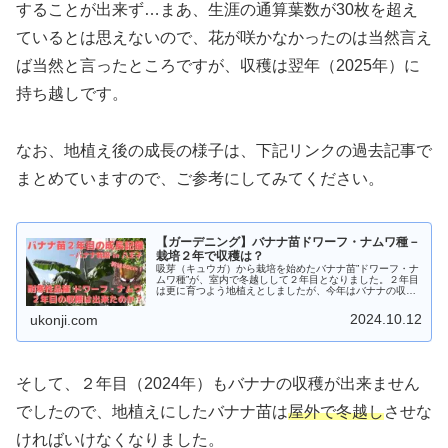
することが出来ず…まあ、生涯の通算葉数が30枚を超え
ているとは思えないので、花が咲かなかったのは当然言え
ば当然と言ったところですが、収穫は翌年（2025年）に
持ち越しです。
なお、地植え後の成長の様子は、下記リンクの過去記事で
まとめていますので、ご参考にしてみてください。
【ガーデニング】バナナ苗ドワーフ・ナムワ種－
栽培２年で収穫は？
吸芽（キュウガ）から栽培を始めたバナナ苗”ドワーフ・ナ
ムワ種”が、室内で冬越しして２年目となりました。２年目
は更に育つよう地植えとしましたが、今年はバナナの収穫
が出来たでしょうか？地植えした５月末から１０月までの
成長の様子をまとめました。
2024.10.12
ukonji.com
そして、２年目（2024年）もバナナの収穫が出来ません
でしたので、地植えにしたバナナ苗は
屋外で冬越し
させな
ければいけなくなりました。