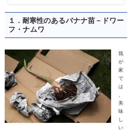
１．耐寒性のあるバナナ苗－ドワー
フ・ナムワ
我
が
家
で
は
、
美
味
し
い