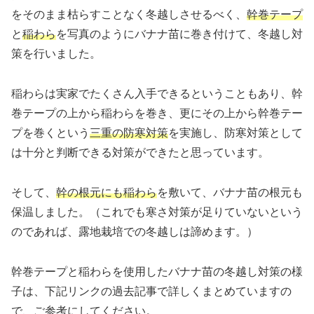
をそのまま枯らすことなく冬越しさせるべく、
幹巻テープ
と
稲わら
を写真のようにバナナ苗に巻き付けて、冬越し対
策を行いました。
稲わらは実家でたくさん入手できるということもあり、幹
巻テープの上から稲わらを巻き、更にその上から幹巻テー
プを巻くという
三重の防寒対策
を実施し、防寒対策として
は十分と判断できる対策ができたと思っています。
そして、
幹の根元にも稲わら
を敷いて、バナナ苗の根元も
保温しました。（これでも寒さ対策が足りていないという
のであれば、露地栽培での冬越しは諦めます。）
幹巻テープと稲わらを使用したバナナ苗の冬越し対策の様
子は、下記リンクの過去記事で詳しくまとめていますの
で、ご参考にしてください。