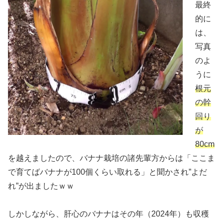
最終
的に
は、
写真
のよ
うに
根元
の幹
回り
が
80cm
を越えましたので、バナナ栽培の諸先輩方からは「ここま
で育てばバナナが100個くらい取れる」と聞かされ”よだ
れ”が出ましたｗｗ
しかしながら、肝心のバナナはその年（2024年）も収穫